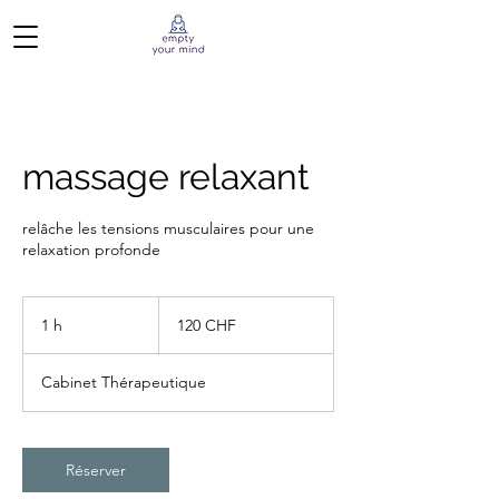
massage relaxant
relâche les tensions musculaires pour une
relaxation profonde
120
francs
1 h
1
120 CHF
suisses
Cabinet Thérapeutique
Réserver