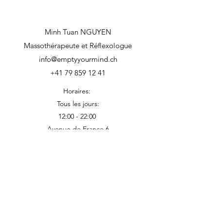
Minh Tuan NGUYEN
Massothérapeute et Réflexologue
info@emptyyourmind.ch
+41 79 859 12 41
Horaires:
Tous les jours:
12:00 - 22:00
Avenue de France 6
rez inférieur
1202 Genève