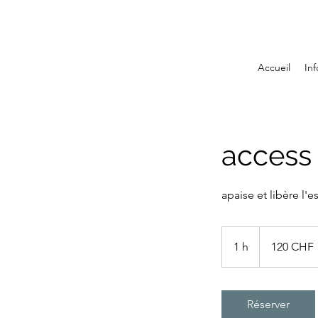
Accueil
Inf
access
apaise et libère l'e
120
francs
1 h
1
120 CHF
suisses
Réserver